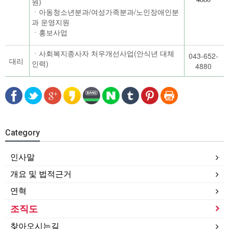
원)
ㆍ아동청소년분과/여성가족분과/노인장애인분
과 운영지원
ㆍ홍보사업
ㆍ사회복지종사자 처우개선사업(안식년 대체
043-652-
대리
인력)
4880
Category
인사말
개요 및 법적근거
연혁
조직도
찾아오시는길