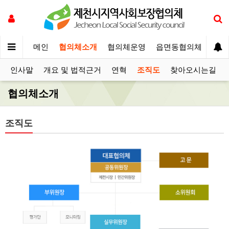
메인
협의체소개
협의체운영
읍면동협의체
보장
인사말
개요 및 법적근거
연혁
조직도
찾아오시는길
협의체소개
조직도