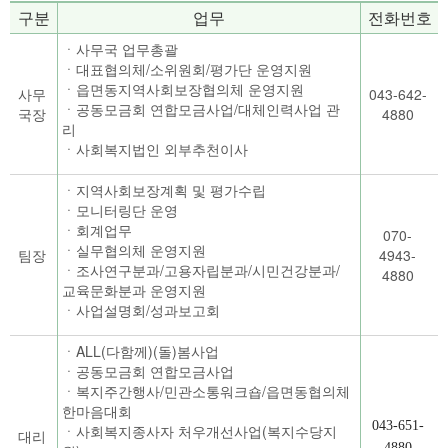
구분
업무
전화번호
ㆍ사무국 업무총괄
ㆍ대표협의체/소위원회/평가단 운영지원
ㆍ읍면동지역사회보장협의체 운영지원
사무
043-642-
ㆍ공동모금회 연합모금사업/대체인력사업 관
국장
4880
리
ㆍ사회복지법인 외부추천이사
ㆍ지역사회보장계획 및 평가수립
ㆍ모니터링단 운영
ㆍ회계업무
070-
ㆍ실무협의체 운영지원
팀장
4943-
ㆍ조사연구분과/고용자립분과/시민건강분과/
4880
교육문화분과 운영지원
ㆍ사업설명회/성과보고회
ㆍALL(다함께)(돌)봄사업
ㆍ공동모금회 연합모금사업
ㆍ복지주간행사/민관소통워크숍/읍면동협의체
한마음대회
043-651-
ㆍ사회복지종사자 처우개선사업(복지수당지
대리
4880