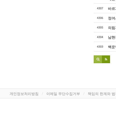
바르
4307
정여
4306
의림
4305
남현
4304
백운
4303
개인정보처리방침
이메일 무단수집거부
책임의 한계와 