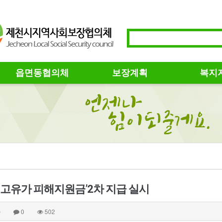
읍면동협의체
보장계획
복지
 ‘고유가 피해지원금’2차 지급 실시
자
0
502