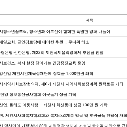
제목
시청소년꿈뜨락, 청소년과 어르신이 함께한 특별한 영화 나들이
제일교회, 골안경로당에 에어컨 후원… 무더위 해소
농협은행·신한은행, 제22회 제천국제음악영화제 후원금 전달
시보건소, 복지 현장 찾아가는 건강증진교육 운영
강산업 제천시인재육성재단에 장학금 1,000만원 쾌척
시지역사회보장협의체, 제6기 제천시 지역사회보장계획 원탁토론 개최
·단양 정보통신공사협회 이웃돕기 성금 기탁
산업, 올해도 이웃사랑… 제천시 화산동에 성금 100만 원 기탁
면, 제천시사회복지협의회와 복지소외계층 발굴 및 후원물품 전달식 개
시 덕산면의 기적‘청년 20명 지역정착 생태계 조성’지방소멸 대안으로 