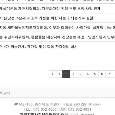
게살기운동 제천시협의회, 다문화가정 친정 부모 초청 사업 전개
사 닭강정, 5년째 저소득 가정을 위한 나눔과 재능기부 실천
지동 새마을남여지도자협의회, 이웃과 함께하는 사랑가득! 삼계탕 나눔 
동 주민자치위원회, 통합돌봄 대상자에 건강음료 제공…영양지원과 안
면 4개 직능단체, 휴가철 맞이 합동 환경정비 실시
1
2
3
4
5
6
7
법적고지
우27188. 충청북도 제천시 내토로 293 2층 (천남동)
TEL : 043-652-4880, FAX : 043-652-4881
제천지역사회보장협의체
All rights reserved.