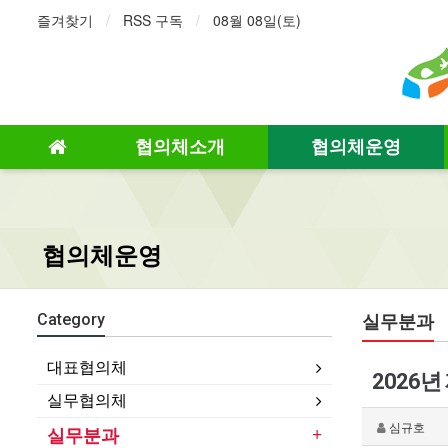
즐겨찾기
RSS 구독
08월 08일(토)
협의체소개
협의체운영
협의체운영
실무분과
Category
대표협의체
2026
실무협의체
심규호
실무분과