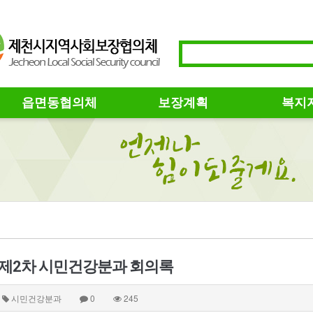
읍면동협의체
보장계획
복지
년 제2차 시민건강분과 회의록
시민건강분과
0
245