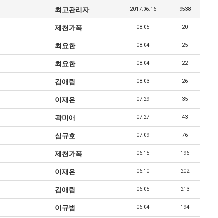
최고관리자
2017.06.16
9538
제천가폭
08.05
20
최요한
08.04
25
최요한
08.04
22
김애림
08.03
26
이재은
07.29
35
곽미애
07.27
43
심규호
07.09
76
제천가폭
06.15
196
이재은
06.10
202
김애림
06.05
213
이규범
06.04
194