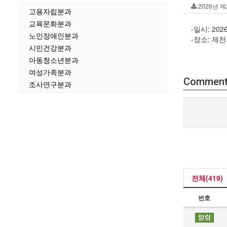
2026년 제
고용자립분과
교육문화분과
-일시: 2026
노인장애인분과
-장소: 
시민건강분과
아동청소년분과
여성가족분과
Commen
조사연구분과
전체(419)
번호