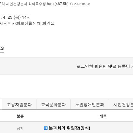
2차 시민건강분과 회의록수정.hwp (487.5K)
2026.04.28
. 4. 23.(목) 14시
제천시지역사회보장협의체 회의실
ts
로그인한 회원만 댓글 등록이 
고용자립분과
교육문화분과
노인장애인분과
시민건강
분류
제목
분과회의 위임장(양식)
공지